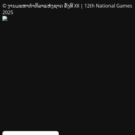
© ງານມະຫາກຳກິລາແຫ່ງຊາດ ຄັ້ງທີ XII | 12th National Games
2025