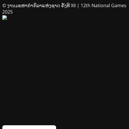
© ງານມະຫາກຳກິລາແຫ່ງຊາດ ຄັ້ງທີ XII | 12th National Games
2025