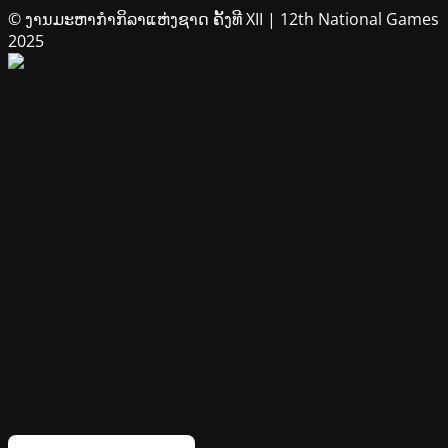
© ງານມະຫາກຳກິລາແຫ່ງຊາດ ຄັ້ງທີ XII | 12th National Games
2025