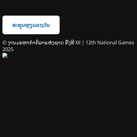
ສະຫຼຸບຫຼຽນລາງວັນ
© ງານມະຫາກຳກິລາແຫ່ງຊາດ ຄັ້ງທີ XII | 12th National Games
2025