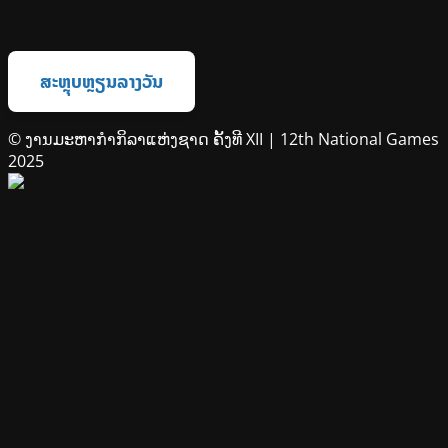
ສະຫຼຸບຫຼຽນລາງວັນ
© ງານມະຫາກຳກິລາແຫ່ງຊາດ ຄັ້ງທີ XII | 12th National Games
2025